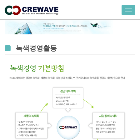
T
o
g
g
l
e
녹색경영활동
n
a
v
i
g
a
t
i
o
n